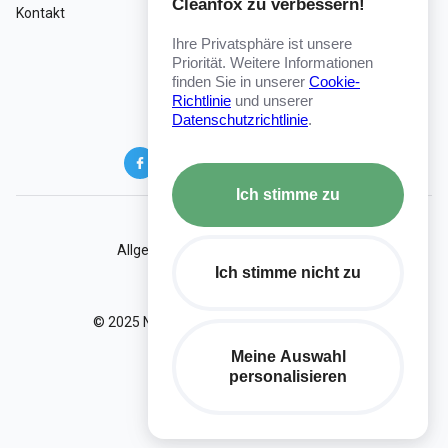
Cleanfox zu verbessern!
Kontakt
Ihre Privatsphäre ist unsere
Priorität. Weitere Informationen
finden Sie in unserer
Cookie-
Deutsch
Richtlinie
und unserer
Datenschutzrichtlinie
.
Ich stimme zu
IMPRESSUM
Allgemeine Geschäftsbedingungen
Ich stimme nicht zu
Vertraulichkeit
© 2025 NielsenIQ. Alle rechte vorbehalten
Meine Auswahl
personalisieren