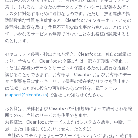
に最善の努力を払うものとし、実施される保護とセキュリティ対
策は、もちろん、あなたのデータとプライバシーに影響を及ぼす
リスクに対処するために適切なものです。ただし、技術進歩の指
数関数的な性質を考慮すると、Cleanfox はインターネットとその
脆弱性に影響を及ぼす予見不可能な出来事から免れることはでき
ず、いかなるサービスも無謬ではないことをお客様は認識するも
のとします。
セキュリティ侵害が検出された場合、Cleanfox は、独自の裁量に
より、予告なく、Cleanfox の全部または一部を無期限で停止し、
またはお客様のデータとサービスを保護するために必要な措置を
講じることができます。お客様は、Cleanfox およびお客様のデー
タに影響を及ぼすセキュリティ侵害の潜在的なリスクを防止また
は低減するために役立つ可能性のある情報を、電子メール
(
support@cleanfox.io
) で当社にお知らせください。
お客様は、法律および Cleanfox の利用規約によって許可される範
囲でのみ、当社のサービスを使用できます。
お客様は、Cleanfox のサービスまたはシステムを悪用、中断、干
渉、または損傷してはなりません。たとえば
- 当社のシステムまたはセーフガードをハッキングまたは回避する