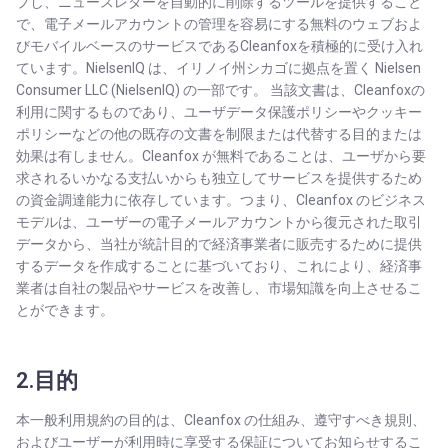
プし、ニュースレターを自動的に削除するツールを提供すること
で、電子メールアカウントの管理を容易にする無料のウェブおよ
びモバイルベースのサービスであるCleanfoxを積極的に受け入れ
ています。NielsenIQ は、イリノイ州シカゴに拠点を置く Nielsen
Consumer LLC (NielsenIQ) の一部です。 当該文書は、Cleanfoxの
利用に関するものであり、ユーザデータ保護ポリシーやクッキー
ポリシーなどの他の既存の文書を制限または代替する目的または
効果は有しません。Cleanfox が無料であることは、ユーザから要
求されるいかなる支払いからも独立してサービスを提供するため
の資金調達能力に依存しています。つまり、Cleanfox のビジネス
モデルは、ユーザーの電子メールアカウントから復元された取引
データから、当社が統計目的で経済事業者に販売するために提供
するデータを作成することに基づいており、これにより、経済事
業者は自社の製品やサービスを改善し、市場知識を向上させるこ
とができます。
2.目的
本一般利用規約の目的は、Cleanfox の仕組み、遵守すべき規則、
およびユーザーが利用時に享受する保証についてお知らせするこ